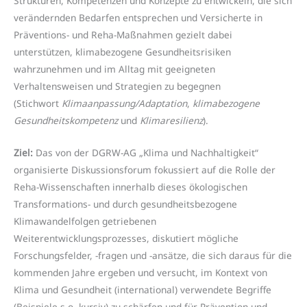
Strukturen, Kompetenzen und Konzepte zu entwickeln, die sich
verändernden Bedarfen entsprechen und Versicherte in
Präventions- und Reha-Maßnahmen gezielt dabei
unterstützen, klimabezogene Gesundheitsrisiken
wahrzunehmen und im Alltag mit geeigneten
Verhaltensweisen und Strategien zu begegnen
(Stichwort
Klimaanpassung/Adaptation
,
klimabezogene
Gesundheitskompetenz
und
Klimaresilienz
).
Ziel:
Das von der DGRW-AG „Klima und Nachhaltigkeit“
organisierte Diskussionsforum fokussiert auf die Rolle der
Reha-Wissenschaften innerhalb dieses ökologischen
Transformations- und durch gesundheitsbezogene
Klimawandelfolgen getriebenen
Weiterentwicklungsprozesses, diskutiert mögliche
Forschungsfelder, -fragen und -ansätze, die sich daraus für die
kommenden Jahre ergeben und versucht, im Kontext von
Klima und Gesundheit (international) verwendete Begriffe
(Beispiele s.o. kursiv) zu schärfen und für Prävention und