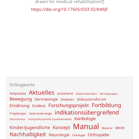
drawn for medical rehabilitation?]
https://doi.org/10.17605/OSF.IO/K49JF
Schlagworte
Aktuelles
Adipositas
anstehend
Arbeitsmaterialien
Berufsgruppen
Bewegung
Dermatologie
Diskussionsforum
Diabetes
Fortbildung
Forschungsprojekt
Ernährung
Evidenz
indikationsübergreifend
Fragebogen
Gastroenterologie
Kardiologie
Internetseite
Interprofessionelle Zusammenarbeit
Manual
Konzept
Kinder/Jugendliche
MBOR
Material
Nachhaltigkeit
Neurologie
Orthopädie
Onkologie