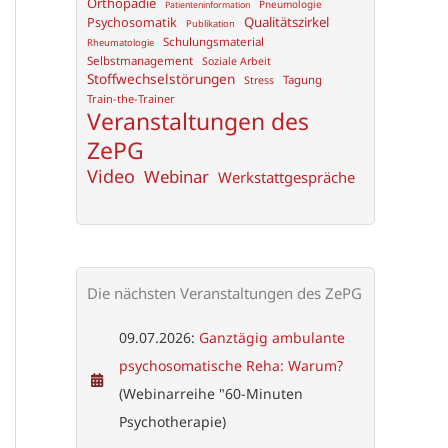
Orthopädie
Pneumologie
Patienteninformation
Psychosomatik
Qualitätszirkel
Publikation
Schulungsmaterial
Rheumatologie
Selbstmanagement
Soziale Arbeit
Stoffwechselstörungen
Tagung
Stress
Train-the-Trainer
Veranstaltungen des
ZePG
Video
Webinar
Werkstattgespräche
Die nächsten Veranstaltungen des ZePG
09.07.2026:
Ganztägig ambulante
psychosomatische Reha: Warum?
(Webinarreihe "60-Minuten
Psychotherapie)