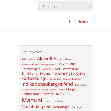
Search
for:
Nachrichten
Schlagworte
Aktuelles
Adipositas
anstehend
Bewegung
Arbeitsmaterialien
Berufsgruppen
Dermatologie
Diskussionsforum
Diabetes
Forschungsprojekt
Ernährung
Evidenz
Fortbildung
Fragebogen
Gastroenterologie
indikationsübergreifend
Internetseite
Kardiologie
Interprofessionelle Zusammenarbeit
Konzept
Kinder/Jugendliche
Manual
MBOR
Material
Nachhaltigkeit
Neurologie
Onkologie