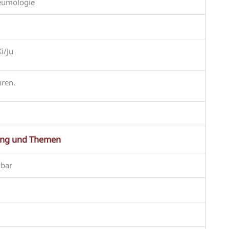
eumologie
i/Ju
hren.
ng und Themen
zbar