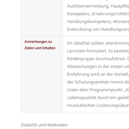
Auslöservermeidung, Hautpfleg
Kompetenz, Ernährungsrichtlini
Handlungskompetenz, Wissensve
Entwicklung von Handlungsstra
Anmerkungen zu
Im Idealfall sollten altershom
Zielen und Inhalten
Lernziele formuliert. Es besteht
Kindergruppe durchzuführen. De
Abweichungen in der ersten und
Einführung wird an der Vertief
der Schulungseinheit nimmt di
Unter dem Programmpunkt „Alle
Lebensqualität durch ein geziel
musikalischen Lockerungsübung
Didaktik und Methoden