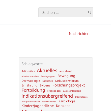
Search
for:
Nachrichten
Schlagworte
Aktuelles
Adipositas
anstehend
Bewegung
Arbeitsmaterialien
Berufsgruppen
Dermatologie
Diskussionsforum
Diabetes
Forschungsprojekt
Ernährung
Evidenz
Fortbildung
Fragebogen
Gastroenterologie
indikationsübergreifend
Internetseite
Kardiologie
Interprofessionelle Zusammenarbeit
Konzept
Kinder/Jugendliche