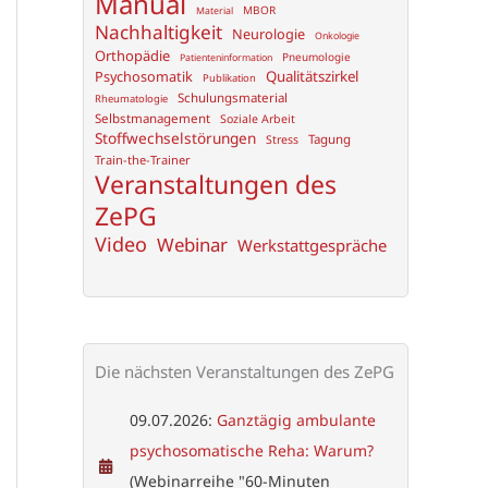
Manual
MBOR
Material
Nachhaltigkeit
Neurologie
Onkologie
Orthopädie
Pneumologie
Patienteninformation
Psychosomatik
Qualitätszirkel
Publikation
Schulungsmaterial
Rheumatologie
Selbstmanagement
Soziale Arbeit
Stoffwechselstörungen
Tagung
Stress
Train-the-Trainer
Veranstaltungen des
ZePG
Video
Webinar
Werkstattgespräche
Die nächsten Veranstaltungen des ZePG
09.07.2026:
Ganztägig ambulante
psychosomatische Reha: Warum?
(Webinarreihe "60-Minuten