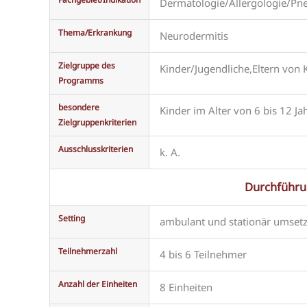
Dermatologie/Allergologie/Pn
Thema/Erkrankung
Neurodermitis
Zielgruppe des
Kinder/Jugendliche,Eltern von K
Programms
besondere
Kinder im Alter von 6 bis 12 Ja
Zielgruppenkriterien
Ausschlusskriterien
k. A.
Durchführu
Setting
ambulant und stationär umset
Teilnehmerzahl
4 bis 6 Teilnehmer
Anzahl der Einheiten
8 Einheiten