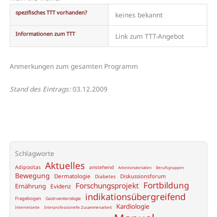
spezifisches TTT vorhanden?
keines bekannt
Informationen zum TTT
Link zum TTT-Angebot
Anmerkungen zum gesamten Programm
Stand des Eintrags:
03.12.2009
Schlagworte
Aktuelles
Adipositas
anstehend
Arbeitsmaterialien
Berufsgruppen
Bewegung
Dermatologie
Diskussionsforum
Diabetes
Fortbildung
Forschungsprojekt
Ernährung
Evidenz
indikationsübergreifend
Fragebogen
Gastroenterologie
Kardiologie
Internetseite
Interprofessionelle Zusammenarbeit