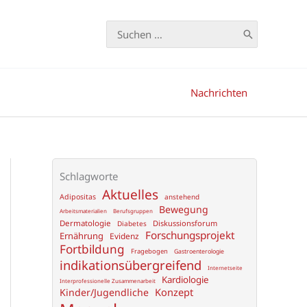
Search
for:
Nachrichten
Schlagworte
Aktuelles
Adipositas
anstehend
Bewegung
Arbeitsmaterialien
Berufsgruppen
Dermatologie
Diskussionsforum
Diabetes
Forschungsprojekt
Ernährung
Evidenz
Fortbildung
Fragebogen
Gastroenterologie
indikationsübergreifend
Internetseite
Kardiologie
Interprofessionelle Zusammenarbeit
Konzept
Kinder/Jugendliche