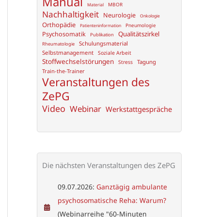
Manual
MBOR
Material
Nachhaltigkeit
Neurologie
Onkologie
Orthopädie
Pneumologie
Patienteninformation
Psychosomatik
Qualitätszirkel
Publikation
Schulungsmaterial
Rheumatologie
Selbstmanagement
Soziale Arbeit
Stoffwechselstörungen
Tagung
Stress
Train-the-Trainer
Veranstaltungen des
ZePG
Video
Webinar
Werkstattgespräche
Die nächsten Veranstaltungen des ZePG
09.07.2026:
Ganztägig ambulante
psychosomatische Reha: Warum?
(Webinarreihe "60-Minuten