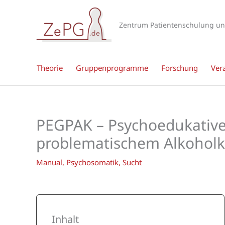
Zum
Inhalt
Zentrum Patientenschulung un
springen
Theorie
Gruppenprogramme
Forschung
Ver
PEGPAK – Psychoedukativ
problematischem Alkohol
Manual
,
Psychosomatik
,
Sucht
Inhalt