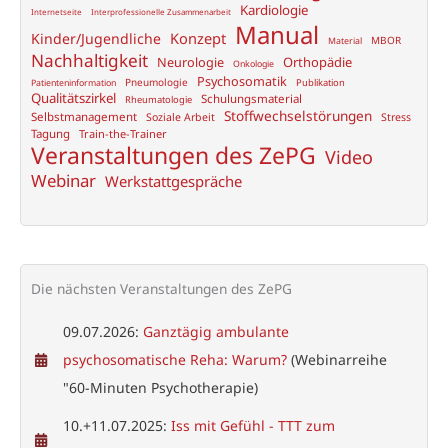
Kardiologie
Internetseite
Interprofessionelle Zusammenarbeit
Manual
Konzept
Kinder/Jugendliche
MBOR
Material
Nachhaltigkeit
Neurologie
Orthopädie
Onkologie
Psychosomatik
Pneumologie
Publikation
Patienteninformation
Qualitätszirkel
Schulungsmaterial
Rheumatologie
Stoffwechselstörungen
Selbstmanagement
Soziale Arbeit
Stress
Tagung
Train-the-Trainer
Veranstaltungen des ZePG
Video
Webinar
Werkstattgespräche
Die nächsten Veranstaltungen des ZePG
09.07.2026:
Ganztägig ambulante
psychosomatische Reha: Warum?
(Webinarreihe
"60-Minuten Psychotherapie)
10.+11.07.2025:
Iss mit Gefühl - TTT zum