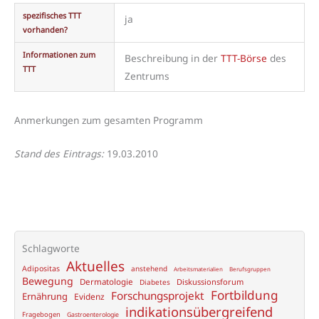
spezifisches TTT
ja
vorhanden?
Informationen zum
Beschreibung in der
TTT-Börse
des
TTT
Zentrums
Anmerkungen zum gesamten Programm
Stand des Eintrags:
19.03.2010
Schlagworte
Aktuelles
Adipositas
anstehend
Arbeitsmaterialien
Berufsgruppen
Bewegung
Dermatologie
Diskussionsforum
Diabetes
Fortbildung
Forschungsprojekt
Ernährung
Evidenz
indikationsübergreifend
Fragebogen
Gastroenterologie