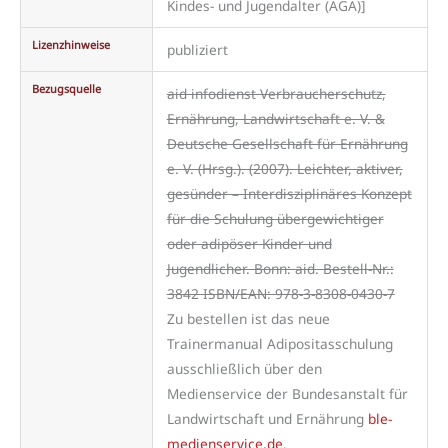
Kindes- und Jugendalter (AGA)]
Lizenzhinweise
publiziert
Bezugsquelle
aid infodienst Verbraucherschutz,
Ernährung, Landwirtschaft e. V. &
Deutsche Gesellschaft für Ernährung
e. V. (Hrsg.). (2007). Leichter, aktiver,
gesünder – Interdisziplinäres Konzept
für die Schulung übergewichtiger
oder adipöser Kinder und
Jugendlicher. Bonn: aid. Bestell-Nr.:
3842 ISBN/EAN: 978-3-8308-0430-7
Zu bestellen ist das neue
Trainermanual Adipositasschulung
ausschließlich über den
Medienservice der Bundesanstalt für
Landwirtschaft und Ernährung
ble-
medienservice.de
.