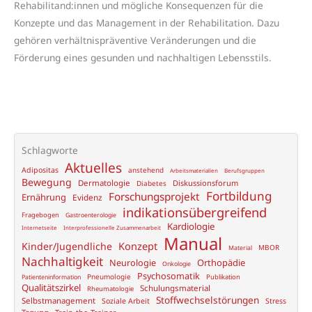
Rehabilitand:innen und mögliche Konsequenzen für die
Konzepte und das Management in der Rehabilitation. Dazu
gehören verhältnispräventive Veränderungen und die
Förderung eines gesunden und nachhaltigen Lebensstils.
Schlagworte
Aktuelles
Adipositas
anstehend
Arbeitsmaterialien
Berufsgruppen
Bewegung
Dermatologie
Diskussionsforum
Diabetes
Fortbildung
Forschungsprojekt
Ernährung
Evidenz
indikationsübergreifend
Fragebogen
Gastroenterologie
Kardiologie
Internetseite
Interprofessionelle Zusammenarbeit
Manual
Konzept
Kinder/Jugendliche
MBOR
Material
Nachhaltigkeit
Neurologie
Orthopädie
Onkologie
Psychosomatik
Pneumologie
Publikation
Patienteninformation
Qualitätszirkel
Schulungsmaterial
Rheumatologie
Stoffwechselstörungen
Selbstmanagement
Soziale Arbeit
Stress