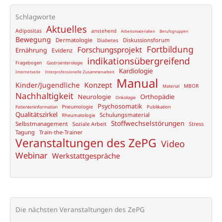
Therapiemanual
zur
Schlagworte
Aktuelles
gruppentherapeutischen
Adipositas
anstehend
Arbeitsmaterialien
Berufsgruppen
Bewegung
Behandlung
Dermatologie
Diskussionsforum
Diabetes
Fortbildung
Forschungsprojekt
Ernährung
Evidenz
von
indikationsübergreifend
Fragebogen
Gastroenterologie
Adipositas
Kardiologie
Internetseite
Interprofessionelle Zusammenarbeit
in
Manual
Konzept
Kinder/Jugendliche
MBOR
Material
der
Nachhaltigkeit
Neurologie
Orthopädie
Onkologie
stationären
Psychosomatik
Pneumologie
Publikation
Patienteninformation
Rehabilitation
Qualitätszirkel
Schulungsmaterial
Rheumatologie
Stoffwechselstörungen
Selbstmanagement
Soziale Arbeit
Stress
Tagung
Train-the-Trainer
Veranstaltungen des ZePG
Video
Webinar
Werkstattgespräche
Die nächsten Veranstaltungen des ZePG