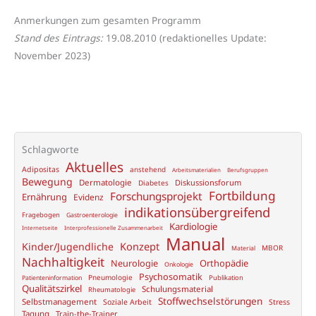
Anmerkungen zum gesamten Programm
Stand des Eintrags:
19.08.2010 (redaktionelles Update:
November 2023)
Schlagworte
Aktuelles
Adipositas
anstehend
Arbeitsmaterialien
Berufsgruppen
Bewegung
Dermatologie
Diskussionsforum
Diabetes
Fortbildung
Forschungsprojekt
Ernährung
Evidenz
indikationsübergreifend
Fragebogen
Gastroenterologie
Kardiologie
Internetseite
Interprofessionelle Zusammenarbeit
Manual
Konzept
Kinder/Jugendliche
MBOR
Material
Nachhaltigkeit
Neurologie
Orthopädie
Onkologie
Psychosomatik
Pneumologie
Publikation
Patienteninformation
Qualitätszirkel
Schulungsmaterial
Rheumatologie
Stoffwechselstörungen
Selbstmanagement
Soziale Arbeit
Stress
Tagung
Train-the-Trainer