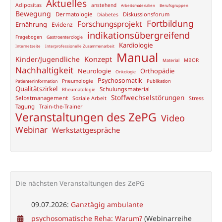
Aktuelles
Adipositas
anstehend
Arbeitsmaterialien
Berufsgruppen
Bewegung
Dermatologie
Diskussionsforum
Diabetes
Fortbildung
Forschungsprojekt
Ernährung
Evidenz
indikationsübergreifend
Fragebogen
Gastroenterologie
Kardiologie
Internetseite
Interprofessionelle Zusammenarbeit
Manual
Konzept
Kinder/Jugendliche
MBOR
Material
Nachhaltigkeit
Neurologie
Orthopädie
Onkologie
Psychosomatik
Pneumologie
Publikation
Patienteninformation
Qualitätszirkel
Schulungsmaterial
Rheumatologie
Stoffwechselstörungen
Selbstmanagement
Soziale Arbeit
Stress
Tagung
Train-the-Trainer
Veranstaltungen des ZePG
Video
Webinar
Werkstattgespräche
Die nächsten Veranstaltungen des ZePG
09.07.2026:
Ganztägig ambulante
psychosomatische Reha: Warum?
(Webinarreihe