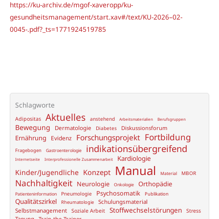
https://ku-archiv.de/mgof-xaveropp/ku-
gesundheitsmanagement/start.xav#/text/KU-2026–02-
0045-.pdf?_ts=1771924519785
Schlagworte
Aktuelles
Adipositas
anstehend
Arbeitsmaterialien
Berufsgruppen
Bewegung
Dermatologie
Diskussionsforum
Diabetes
Fortbildung
Forschungsprojekt
Ernährung
Evidenz
indikationsübergreifend
Fragebogen
Gastroenterologie
Kardiologie
Internetseite
Interprofessionelle Zusammenarbeit
Manual
Konzept
Kinder/Jugendliche
MBOR
Material
Nachhaltigkeit
Neurologie
Orthopädie
Onkologie
Psychosomatik
Pneumologie
Publikation
Patienteninformation
Qualitätszirkel
Schulungsmaterial
Rheumatologie
Stoffwechselstörungen
Selbstmanagement
Soziale Arbeit
Stress
Tagung
Train-the-Trainer