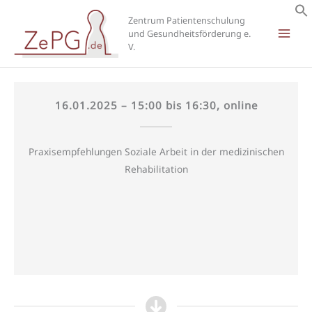
Zum
Zentrum Patientenschulung
Inhalt
und Gesundheitsförderung e.
springen
V.
16.01.2025 – 15:00 bis 16:30, online
Praxisempfehlungen Soziale Arbeit in der medizinischen
Rehabilitation
verfügbar
Die Materialien zu diesem Termin sind unten
Aufzeichnung und Folien